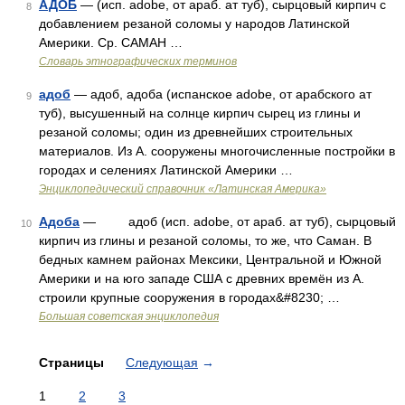
АДОБ
— (исп. adobe, от араб. ат туб), сырцовый кирпич с
8
добавлением резаной соломы у народов Латинской
Америки. Ср. САМАН …
Словарь этнографических терминов
адоб
— адоб, адоба (испанское adobe, от арабского ат
9
туб), высушенный на солнце кирпич сырец из глины и
резаной соломы; один из древнейших строительных
материалов. Из А. сооружены многочисленные постройки в
городах и селениях Латинской Америки …
Энциклопедический справочник «Латинская Америка»
Адоба
— адоб (исп. adobe, от араб. ат туб), сырцовый
10
кирпич из глины и резаной соломы, то же, что Саман. В
бедных камнем районах Мексики, Центральной и Южной
Америки и на юго западе США с древних времён из А.
строили крупные сооружения в городах&#8230; …
Большая советская энциклопедия
Страницы
Следующая
→
1
2
3