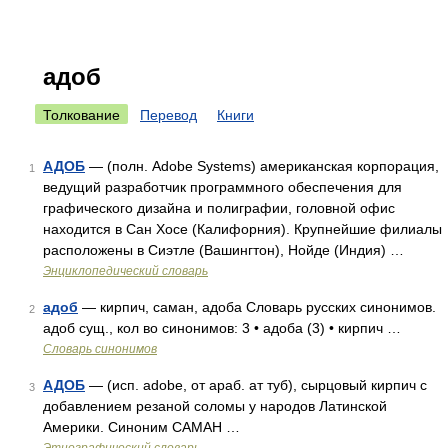
адоб
Толкование
Перевод
Книги
АДОБ
— (полн. Adobe Systems) американская корпорация,
1
ведущий разработчик программного обеспечения для
графического дизайна и полиграфии, головной офис
находится в Сан Хосе (Калифорния). Крупнейшие филиалы
расположены в Сиэтле (Вашингтон), Нойде (Индия) …
Энциклопедический словарь
адоб
— кирпич, саман, адоба Словарь русских синонимов.
2
адоб сущ., кол во синонимов: 3 • адоба (3) • кирпич …
Словарь синонимов
АДОБ
— (исп. adobe, от араб. ат туб), сырцовый кирпич с
3
добавлением резаной соломы у народов Латинской
Америки. Синоним САМАН …