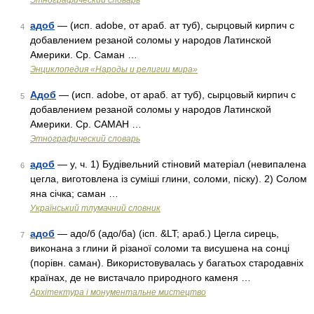
Этнографический словарь
адоб
— (исп. adobe, от араб. ат туб), сырцовый кирпич с
4
добавлением резаной соломы у народов Латинской
Америки. Ср. Саман …
Энциклопедия «Народы и религии мира»
Адоб
— (исп. adobe, от араб. ат туб), сырцовый кирпич с
5
добавлением резаной соломы у народов Латинской
Америки. Ср. САМАН …
Этнографический словарь
адоб
— у, ч. 1) Будівельний стіновий матеріал (невипалена
6
цегла, виготовлена із суміші глини, соломи, піску). 2) Солом
яна січка; саман …
Український тлумачний словник
адоб
— адо/б (адо/ба) (ісп. &LT; араб.) Цегла сирець,
7
виконана з глини й різаної соломи та висушена на сонці
(порівн. саман). Використовувалась у багатьох стародавніх
країнах, де не вистачало природного каменя …
Архітектура і монументальне мистецтво